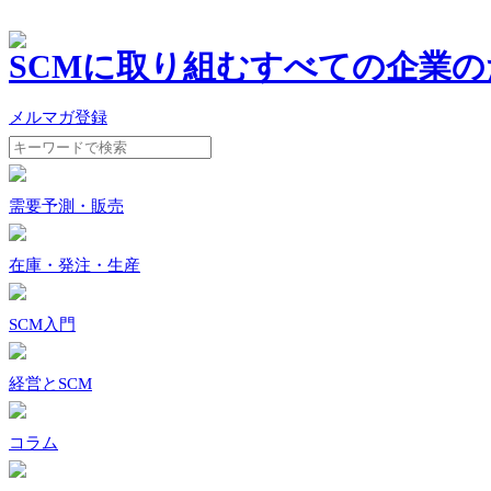
SCMに取り組む
すべての企業の
メルマガ登録
需要予測・販売
在庫・発注・生産
SCM入門
経営とSCM
コラム