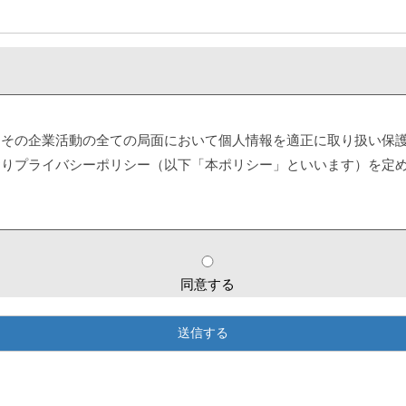
，その企業活動の全ての局面において個人情報を適正に取り扱い保
おりプライバシーポリシー（以下「本ポリシー」といいます）を定
指すものとし，当該情報に含まれる氏名，生年月日，住所，電話番
より特定の個人を識別できる情報，及び他の情報との照合が容易にでき
同意する
，個人情報への不正アクセス・紛失・破損・改ざん・漏洩などを防
施し個人情報の厳重な管理を行ないます。