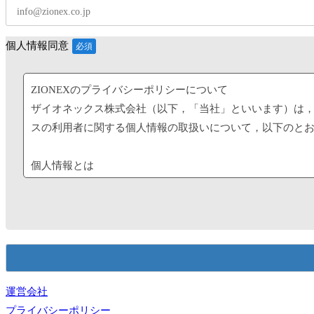
個人情報同意
ZIONEXのプライバシーポリシーについて
ザイオネックス株式会社（以下，「当社」といいます）は
スの利用者に関する個人情報の取扱いについて，以下のと
個人情報とは
「個人情報」とは，個人情報保護法にいう「個人情報」を
別子（Cookie・IPアドレス）等 ，その他の記述等に
す。
個人情報の管理
当社は，お客さまの個人情報を正確かつ最新の状態に保ち
運営会社
備・社員教育の徹底等の必要な措置を講じ，安全対策を実
プライバシーポリシー