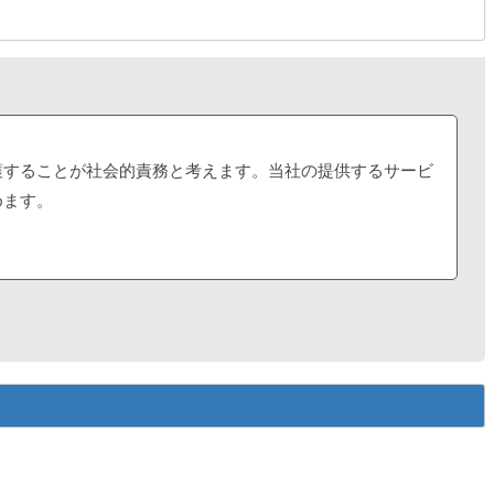
護することが社会的責務と考えます。当社の提供するサービ
めます。
号，勤務先，クレジット番号，銀行口座番号，オンライン識
，それにより特定の個人を識別することができるものを指しま
止するため，セキュリティシステムの維持・管理体制の整